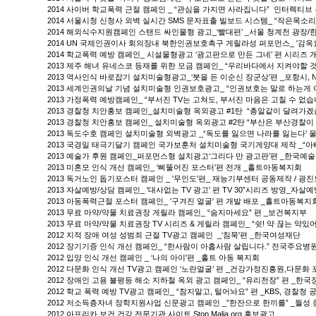
2014 사이버 학교폭력 근절 캠페인 _ “관심을 가지면 사라집니다” 인터렉
2014 서울시청 신청사 외벽 실시간 SMS 문자표출 빌보드 시스템_ “작은목
2014 해외식수지원캠페인 스탠드 싸인물형 광고_‘빨대편’ _서울 청계천 광장/
2014 UN 국제인권이사 회의장내 북한인권보호촉구 게릴라성 퍼포먼스_ '감옥요람'편 / ‘가
2014 학교폭력 예방 캠페인_ 시설물형광고 ‘광고판으로 만든 그네’ 편 시리즈
2013 제주 해녀 유네스코 등재를 위한 모금 캠페인_ “우리바다에서 지켜야할
2013 역사인식 바로잡기 설치미술형광고_‘붓을 든 이순신 장군상’편 _포항시,
2013 세계인권의날 기념 설치미술형 인권보호광고_ “인권보호는 말로 하는게 
2013 가정폭력 예방캠페인_ “부서진 TV는 고쳐도, 부서진 마음은 고칠 수 없습니
2013 경찰청 치안홍보 캠페인_설치미술형 옥외광고 #1탄 “총알같이 달려가겠습
2013 경찰청 치안홍보 캠페인_ 설치미술형 옥외광고 #2탄 “부산은 부산경찰이
2013 독도수호 캠페인 설치미술형 외벽광고 _“독도를 잃으면 나라를 잃는다'
2013 국경일 태극기달기 캠페인 국가보훈처 설치미술형 국기게양대 제작 _“아
2013 예술가 후원 캠페인_퍼포먼스형 설치광고‘그리다 만 광고판’편 _한국
2013 미혼모 인식 개선 캠페인_ ‘삐뚤어진 포스터’편 전개 _홀트아동복지회
2013 독거노인 돕기포스터 캠페인 _ '무인도'편_ 재능기부센터 공동제작 / 광
2013 자살예방/상담 캠페인_ '대사없는 TV 광고' 편 TV 30”시리즈 방영_자
2013 아동폭력근절 포스터 캠페인_ '구겨진 얼굴' 편 개발 배포 _홀트아동복지
2013 무료 마약/약물 치료권장 게릴라 캠페인_ “숨지마세요” 편 _보건복지부
2013 무료 마약/약물 치료권장 TV 시리즈 & 게릴라 캠페인_ “쉿! 약 끊는 약있
2012 지적 장애 여성 성범죄 근절 TV광고 캠페인 _‘침묵'편 _한국여성재단
2012 장기기증 인식 개선 캠페인_ “한사람이 아홉사람 살립니다.” 전국주요병원
2012 입양 인식 개선 캠페인 _ ‘나의 아이'편 _홀트 아동 복지회
2012 다문화 인식 개선 TV광고 캠페인 ‘노란얼굴’ 편 _건강가정진흥원,다문화 
2012 장애인 고용 불평등 해소 지하철 옥외 광고 캠페인_ “유리천장” 편 _한
2012 학교 폭력 예방 TV광고 캠페인_ “참지말고, 털어놔요” 편 _KBS, 경찰청 
2012 저소득층자녀 장학지원사업 신문광고 캠페인 _”한잔으로 한끼를” _월성
2012 아프리카 보건 건강 전문기관 사이트 Stop Malia.org 홍보광고