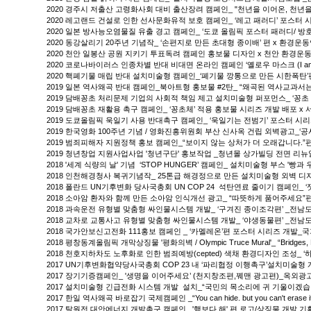
2020 경주시 저출산 고령화사회 대비 출산장려 캠페인_ "천년을 이어온, 천
2020 레고랜드 건설로 인한 선사문화유적 보호 캠페인_ ‘레고 패러디’ 포스터
2020 일본 방사능오염물질 유출 경고 캠페인_ ‘도쿄 올림픽 포스터 패러디/ 
2020 동강살리기 20주년 기념작_ ‘손편지로 만든 초대형 종이배’ 편 x 환경운
2020 천안 일봉산 공원 지키기 투표독려 캠페인 홍보물 디자인 x 천안 환경운
2020 코로나바이러스 인종차별 반대 비대면 온라인 캠페인 ‘옐로우 마스크 (I am n
2020 핵폐기물 매립 반대 설치미술형 캠페인_‘폐기물 깡통으로 만든 시한폭탄’
2019 일본 역사왜곡 반대 캠페인_북아트형 홍보물 #2탄_ “왜곡된 역사교과서
2019 담배꽁초 처리문제 기업의 사회적 책임 제고 설치미술형 퍼포먼스_ ‘꽁초
2019 담배꽁초 재활용 촉구 캠페인_ ‘꽁초체’ 적용 홍보물 시리즈 개발 배포 
2019 도쿄올림픽 욱일기 사용 반대촉구 캠페인_ ‘욱일기는 전범기’ 포스터 시
2019 한국영화 100주년 기념 / 영화진흥위원회 부산 신사옥 건립 외벽광고_
2019 범죄피해자 지원정책 홍보 캠페인_“보이지 않는 상처가 더 오래갑니다.”
2019 청년창업 지원사업사업 '청년구단' 홍보작업 _청년몰 상가빌딩 전면 리
2018 '세계 식량의 날' 기념 ‘STOP HUNGER’ 캠페인_ 설치미술형 부스 '빵
2018 인천해경청사 복귀기념작_ 25톤급 해경정으로 만든 설치미술형 외벽 디자인 
2018 폴란드 UN기후변화 당사국총회 UN COP 24 석탄연료 줄이기 캠페인_ ‘
2018 소아암 환자와 함께 만든 소아암 인식개선 광고_ “따뜻하게 품어주세요
2018 과속운전 유형별 맞춤형 싸인물시스템 개발_ ‘구겨진 종이조각편’ _전
2018 교차로 교통사고 유형별 맞춤형 싸인물시스템 개발_ ‘야생동물편’ _전
2018 국가안보신고전화 111홍보 캠페인 _ ‘카멜레온’편 포스터 시리즈 개발_
2018 평창동계올림픽 개막상징물 '평화의벽 / Olympic Truce Mural'_ “Bridge
2018 천호지하차도 노후화로 인한 범죄예방(cepted) 색채 환경디자인 조성_ ‘
2017 UN기후변화협약당사국총회 COP 23 내 ‘파리협정 이행촉구’설치미술형 게
2017 장기기증캠페인_ '생명을 이어주세요’ (천지창조편,꿰맨 광고편)_옥외
2017 설치미술형 긴급전화 시스템 개발 설치_“국민의 목소리에 귀 기울이겠
2017 한일 역사왜곡 바로잡기 국제캠페인 _“You can hide. but you can't 
2017 탈원전 대안에너지 개발촉구 캠페인_ '핵보다 해' 편 로고/상징물 개발 