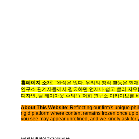
홈페이지
소개
:
“완성은 없다. 우리의 창작 활동은 현
연구소 관계자들께서 필요하면 언제나 쉽고 빨리 자유
디자인, 탈 레이아웃 주의! )
저희 연구소 아카이브를 
About This Website:
Reflecting our firm's unique phi
rigid platform where content remains frozen once uplo
you see may appear unrefined, and we kindly ask for 