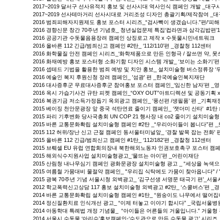
2017~2019 달서구 선사유적지 홍보 및 선사시대 역사인식 캠페인 개발 _대구
2017~2019 선사테마거리 선사시대로 거리조성 디자인 총괄기획/제작참여 _
2016 범죄피해자지원제도 홍보 포스터 시리즈_“검사빽이 생겼습니다.”편/‘피
2016 경향신문 창간 70주년 기념호_ 청년실업문제 특집‘컵라면과 삼각김밥편
2016 공공기관 수돗물음용장려 캠페인 상징로고 제작 x 수돗물시민네트워크
2016 올바른 112 긴급/범죄신고 캠페인 #2탄_ ‘112/110’편 _경찰청 112센터
2016 화학물질 안전 캠페인 시리즈_‘화학제품으로 만든 인형극 / 잘쓰면 약, 
2016 화재예방 홍보 포스터형 소화기함 디자인 시스템 개발_ ‘보이는 소화기’편
2016 셉테드 기법을 활용한 범죄 예방 및 치안 홍보_ 설치미술형 버스정류장 
2016 예술인 복지 후원신청 장려 캠페인_ '섬광' 편 _한국예술인복지재단
2016 대사증후군 무료대사증후군 참여홍보 포스터 캠페인_‘임신한 남자’편 _
2016 옥시 가습기사건 규탄 피켓 캠페인_“OXY OUT”아트디렉션 및 공동기획
2016 복권기금 저소득가정돕기 옥외광고 캠페인_ ‘풍선편 /생필품’ 편 _기획
2015 베이징 천안문광장 앞 중국 석탄연료 줄이기 캠페인_ ‘잿더미 산타' #1탄
2015 파리 기후변화 당사국총회 UN COP 21 행사장 내 co2 줄이기 설치미
2015 바른 교통문화확립 설치미술형 캠페인 #2탄 _“우리아이들이 봅니다”편
2015 112 허위/장난 신고 근절 캠페인 동서울터미널앞_ ‘경찰 발목 잡는 전화' 
2015 올바른 112 긴급/범죄신고 캠페인 #1탄_ ‘112/182’편 _경찰청 112센터
2015 브뤠셀 EU 유럽 연합회의장내 북한해외노동자 인권보호촉구 포스터 캠페
2015 해외식수지원사업 설치미술형광고_‘물뜨는 아이’편 _어린이재단
2015 산림청 내나무심기 캠페인 광화문광장 설치미술형 광고 _ “세상을 녹색으
2015 여름철 가뭄대비 물절약 캠페인_ "우리집 식탁에도 가뭄이 찾아옵니다" 
2015 광복 70주년 기념 서울시청 외벽광고_ ‘김구선생 서명문 태극기 편’_서
2012 학교폭력신고상담 117 홍보 설치미술형 외벽광고 #2탄_ ‘스쿨버스’편 
2014 바른 교통문화확립 설치미술형 캠페인 #1탄_ “원숭이도 나무에서 떨어집
2014 정신질환치료 인식개선 광고_ “이제 터놓고 이야기 합시다” _국립서울
2014 아동학대 특례법 개정 기념물_ “아이들은 어른들의 거울입니다.” 거울형
2014 서울시 수돗물 ‘아리수’홍보캠페인-‘수도관으로 만든 수돗물 광고’ 시리