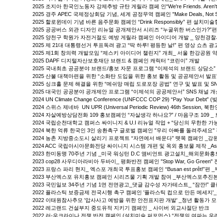
2025 조지아 한국인노동자 강제추방 규탄 게릴라 캠페 인“We're Friends. Aren
2025 경주 APEC 국제정상회담 기념, 세계 공정무역 캠페인 "Make Deals, Not S
2025 할로윈데이 기념 바른 음주문화 캠페인 “Drink Responsibly” 편 설치미
2025 공공버스 외관 디자인 리뉴얼 공개제안서 시리즈 “누굴위한 버스인가?”편
2025 양천구 학원가 자전거절도 예방 게릴라 캠페인 아이디어 개발 _ 양천
2025 제 21대 대통령선거 투표독려 광고 “딱 하루! 평등한 날!” 편 영상 쇼츠
2025 제1회 창의력 개발모임 “제스키 아이디어 챌린지” 개최_ 서울 한강공원 
2025 DAPF 디지털자산보호재단 브랜드 & 캠페인 캐릭터 “코린이” 개발
2025 국내최초 공공분야 브랜드/홍보 자문 프로그램 “이제석의 브랜드 상담소”
2025 산불 대책마련을 위한 “소화탄 도입을 위한 홍보 활동 및 공공제안서 발표”
2025 싱크홀 문제 해결을 위한 “메쉬망 매립 도로포장 공법” 연구 및 발표 및 S
2025 대국민 공공분야 공개제안 프로그램 “이제석의 공공제안서” SNS 채널 
2024 UN Climate Change Conference (UNFCCC COP 29) “Pay Your 
2024 스위스 제네바 UN UPR (Universal Periodic Review) 46th Session,
2024 자살예방상담전화 109 홍보캠페인 “자살생각 하나요?” / 마음구조 10
2024 국립순천대학교 캠퍼스 싸이니지 & U.I 리뉴얼 작업 + “당신의 무한한 
2024 북한 억류 한국인 3인 송환촉구 글로벌 캠페인 "우리 아빠를 돌려주세요"
2024 농촌 지방중소도시 살리기 프로젝트 “자연에서 배운다” 뗏목 캠페인 _강
2024 ACC 국립아시아문화전당 싸이니지 시스템 개편 및 옥외 홍보물 제작 _Asian C
2023 한미동맹 70주년 기념 _미국 워싱턴 D.C 앰비언트 광고설치_해외문화
2023 cop28 사우디아라비아 두바이_ 평화반전 캠페인 "Stop War, Go Green
2023 프랑스 파리 현지_ 엑스포 개최국 투표홍보 캠페인 “Busan est prêt!
2023 부산엑스포 유치홍보 캠페인 시리즈물 기획 개발 참여 _부산엑스포추진
2023 국민일보 34주년 기념 1면 전면광고_댓글 감수성 자가테스트_ “잠깐!” 
2022 플라스틱 보증금제 전국시행 촉구 캠페인 '플라스틱 컵으로 만든 메세지'
2022 이태원참사추모 '압사사고 예방을 위한 안전표지판 개발' _청년 활동가 
2022 레고랜드 건설부지 중도유적 지키기 캠페인 _ 사이버 외교사절단 반크
2022 러-우크라이나 전쟁 반전 캠페인 (설치미술 퍼포먼스) “전쟁의 여파는 