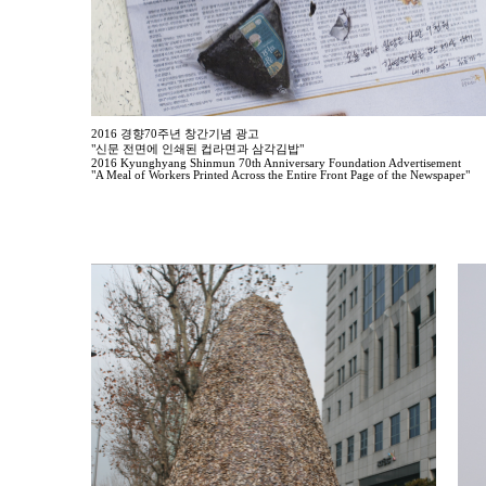
2016 경향70주년 창간기념 광고
"신문 전면에 인쇄된 컵라면과 삼각김밥"
2016 Kyunghyang Shinmun 70th Anniversary Foundation Advertisement
"A Meal of Workers Printed Across the Entire Front Page of the Newspaper"