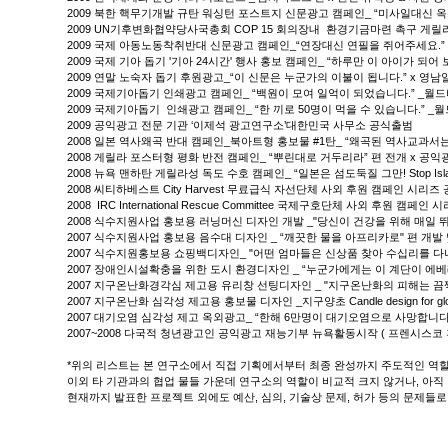
2009 북한 핵무기개발 규탄 워싱턴 포스트지 신문광고 캠페인_ “미사일대신 옥수수
2009 UN기후변화협약당사국총회 COP 15 회의장내 환경기금마련 촉구 게릴라
2009 국제 아동노동착취반대 신문광고 캠페인_“연장대신 연필을 쥐어주세요.”
2009 국제 기아 돕기 '기아 24시간' 행사 홍보 캠페인_ “하루만 이 아이가 되
2009 연말 노숙자 돕기 후원광고_“이 신문은 누군가의 이불이 됩니다.” x 
2009 국제기아돕기 인쇄광고 캠페인_ “백원이 모여 일억이 되었습니다.” _월
2009 국제기아돕기 인쇄광고 캠페인_ “한 끼로 50명이 먹을 수 있습니다.” _
2009 공익광고 전문 기관 ‘이제석 광고연구소’대한민국 사무소 공식출범
2008 일본 역사왜곡 반대 캠페인_북아트형 홍보물 #1탄_ “왜곡된 역사교과서
2008 게릴라 포스터형 평화 반전 캠페인_ “뿌린대로 거두리라” 편 전개 x 공익광
2008 뉴욕 맨하탄 게릴라성 독도 수호 캠페인_ “일본은 섬도둑질 그만! Stop Isl
2008 씨티하베스트 City Harvest 무료급식 자선단체 사외 후원 캠페인 시리즈 공
2008 IRC International Rescue Committee 국제구호단체 사외 후원 캠페
2008 식수지원사업 홍보용 러닝머신 디자인 개발 _"당신이 건강을 위해 매일 
2007 식수지원사업 홍보용 음수대 디자인 _ “깨끗한 물을 아프리카로" 편 개발
2007 식수지원홍보용 쇼핑백디자인_ "어떤 엄마들은 신상품 찾아 수십리를 다
2007 장애인시설확충을 위한 도시 환경디자인 _ “누군가에게는 이 계단이 에베레스트산입니다
2007 지구온난화경각심 제고용 유리창 선팅디자인 _ "지구온난화의 피해는 끔찍합니다. The re
2007 지구온난화 심각성 제고용 홍보물 디자인 _지구양초 Candle design for globa
2007 대기오염 심각성 제고 옥외광고_ “한해 6만명이 대기오염으로 사망합니다
2007~2008 다국적 청년광고인 공익광고 재능기부 뉴욕활동시작 ( 프렌시스코 휴
*위의 리스트는 본 연구소에서 직접 기획에서부터 최종 완성까지 주도적인 역
이외 타 기관과의 협업 물들 가운데 연구소의 역할이 비교적 크지 않거나, 아
현재까지 발표한 프로젝트 외에도 예산, 심의, 기술상 문제, 허가 등의 문제들