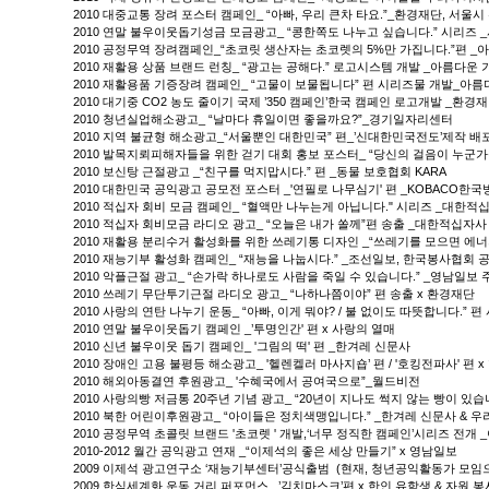
2010 대중교통 장려 포스터 캠페인_ “아빠, 우리 큰차 타요.”_환경재단, 서울시
2010 연말 불우이웃돕기성금 모금광고_ “콩한쪽도 나누고 싶습니다.” 시리즈 
2010 공정무역 장려캠페인_“초코릿 생산자는 초코렛의 5%만 가집니다.”편 _
2010 재활용 상품 브랜드 런칭_ “광고는 공해다.” 로고시스템 개발 _아름다운
2010 재활용품 기증장려 캠페인_ “고물이 보물됩니다” 편 시리즈물 개발_아름
2010 대기중 CO2 농도 줄이기 국제 ’350 캠페인’한국 캠페인 로고개발 _환경
2010 청년실업해소광고_ “날마다 휴일이면 좋을까요?”_경기일자리센터
2010 지역 불균형 해소광고_“서울뿐인 대한민국” 편_’신대한민국전도’제작 배
2010 발목지뢰피해자들을 위한 걷기 대회 홍보 포스터_ “당신의 걸음이 누군
2010 보신탕 근절광고 _“친구를 먹지맙시다.” 편 _동물 보호협회 KARA
2010 대한민국 공익광고 공모전 포스터 _'연필로 나무심기' 편 _KOBACO
2010 적십자 회비 모금 캠페인_ “혈액만 나누는게 아닙니다." 시리즈 _대한적
2010 적십자 회비모금 라디오 광고_ “오늘은 내가 쏠께”편 송출 _대한적십자사
2010 재활용 분리수거 활성화를 위한 쓰레기통 디자인 _“쓰레기를 모으면 에너
2010 재능기부 활성화 캠페인_ “재능을 나눕시다.” _조선일보, 한국봉사협회
2010 악플근절 광고_ “손가락 하나로도 사람을 죽일 수 있습니다.” _영남일보 
2010 쓰레기 무단투기근절 라디오 광고_ “나하나쯤이야” 편 송출 x 환경재단
2010 사랑의 연탄 나누기 운동_ “아빠, 이게 뭐야? / 불 없이도 따뜻합니다.” 
2010 연말 불우이웃돕기 캠페인 _’투명인간' 편 x 사랑의 열매
2010 신년 불우이웃 돕기 캠페인_ '그림의 떡' 편 _한겨레 신문사
2010 장애인 고용 불평등 해소광고_ '헬렌켈러 마사지숍’ 편 / '호킹전파사' 편
2010 해외아동결연 후원광고_ '수혜국에서 공여국으로”_월드비전
2010 사랑의빵 저금통 20주년 기념 광고_ “20년이 지나도 썩지 않는 빵이 있습
2010 북한 어린이후원광고_ “아이들은 정치색맹입니다.” _한겨레 신문사 & 
2010 공정무역 초콜릿 브랜드 '초코렛 ' 개발,‘너무 정직한 캠페인’시리즈 전개
2010-2012 월간 공익광고 연재 _“이제석의 좋은 세상 만들기” x 영남일보
2009 이제석 광고연구소 ‘재능기부센터’공식출범 (현재, 청년공익활동가 모임
2009 한식세계화 운동 거리 퍼포먼스 _’김치마스크’편 x 한인 유학생 & 자원 