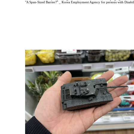
"A Span-Sized Barrier?" _ Korea Employment Agency for persons with Disabili