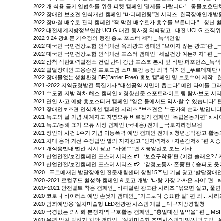
2022 개 식용 금지 입법화를 위한 피켓 캠페인 ‘결제를 바랍니다.’_ 동물보호단체
2022 장애인 보조견 인식개선 캠페인 “바디페인팅”편 시리즈_한국장애인개발
2022 장마철 배수로 관리 캠페인 “꽉 막힌 배수로가 홍수를 부릅니다.” _청년 
2022 대전세계지방정부연합 UCLG 대전 행사장 외벽광고 _대전 UCLG 조직
2022 9.24 광화문 기후정의 행진 홍보 포스터 제작 _ 녹색연합
2022 대국민 국민건강보험 인식개선 옥외광고 캠페인 “보이지 않는 광고”판 
2022 대국민 국민건강보험 인식개선 포스터 캠페인 “세살건강 여든까지” 편 
2022 삼척 석탄화력발전소 건립 반대 강남 포스코 본사 앞 석탄 퍼포먼스_녹
2022 발달장애인 고용증진 프로그램 스마트팜 농장 외벽 디자인 _푸르메재단 
2022 장애물없는 생활환경 BF(Barrier Free) 홍보 캠”페인 및 브로슈어 제
2021~2022 지역균형발전 특집기사 “대선공약 시민이 뽑는다” 메인 타이틀 그
2021 수도권 지방 격차 해소 캠페인 x 경향신문 스포트라이트 팀 탐사보도 시
2021 연안 사고 예방 홍보스티커 캠페인 “얕은 물에서도 익사할 수 있습니다”
2021 장애인보조견 인식개선 캠페인 시리즈 “보조견은 누군가의 손과 발입니다
2021 독도의 날 기념 셰계지도 지명오류 바로잡기 캠페인 “독립운동가편” x 
2021 독도/동해 표기 오류 시정 캠페인 (국내용) 전개 _ 국토지리정보원
2021 정인이 사건 1주기 기념 아동폭력 예방 캠페인 전개 x 청년공익광고 활동
2021 치매 용어 개선 수정법안 발의 지지광고 “인지력저하+자존감저하”편 X 
2021 개식용반대 법안 지지 광고_“사형수”편 X 중앙일보 보도 기사
2021 산업안전/보건캠페인 포스터 시리즈 #1 _‘보호구착용’편 (이걸 쓸래요?
2021 산업안전/보건캠페인 포스터 시리즈 #2_ ‘감정노동자 존중’편 ( 슬퍼도
2020_ 푸르메재단 발달장애인 전문재활센터 창립15주년 기념 광고 ‘발달장
2020~2021 로컬푸드 활성화 캠페인 & 로고 개발_‘나랑 가장 가까운 사이’ 편 
2020~2021 안전벨트 착용 캠페인_ 바퀴달린 광고판 시리즈 “묶으면 살고, 풀
2020 코로나 바이러스 예방 손씻기 캠페인_ “기도보다 중요한 일” 편 외... 시
2020 범죄예방용 ‘설치미술형 LED전광판’시스템 개발 _ 대구지방경찰청
2020 국경없는 의사회 분쟁지역 구호활동 캠페인_ “총알대신 알약을” 편 _ MS
2020 은평 밤길 밝히기 치안 캠페인_ ‘설치미술형 조명시스템’개발/시범도입