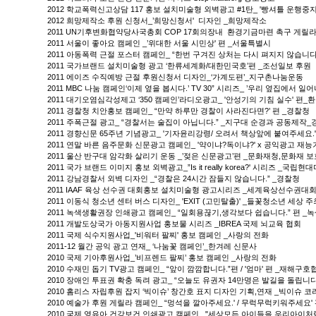
2012 학교폭력신고상담 117 홍보 설치미술형 외벽광고 #1탄_ '빵셔틀 운행중
2012 희망제작소 후원 신청서_’희망신청서' 디자인 _희망제작소
2011 UN기후변화협약당사국총회 COP 17회의장내 환경기금마련 촉구 게릴라 캠
2011 서울이 좋아요 캠페인 _’위대한 서울 시민상' 편 _서울특별시
2011 아동폭력 근절 포스터 캠페인_ “한번 구겨진 상처는 다시 펴지지 않습니
2011 국가브랜드 설치미술형 광고 ‘한류세계화/대한민국호’편 _조선일보 후원
2011 에이즈 수직예방 근절 후원신청서 디자인_‘가계도편’_지구촌나눔운동
2011 MBC 나눔 캠페인‘이제 옆을 봅시다.’ TV 30” 시리즈_ ’우리 옆집에서 일어
2011 대기오염심각성제고 ‘350 캠페인’라디오광고_ '안성기의 기침 실수' 편_
2011 경찰청 치안홍보 캠페인_ “만약 하루만 경찰이 사라진다면?’ 편 _경찰청
2011 주폭근절 광고_ “경찰서는 술집이 아닙니다.” _지구대 순경과 공동제작
2011 경향신문 65주년 기념광고_ '기자윤리강령/ 오려서 책상앞에 붙여주세요."
2011 연말 바른 음주문화 신문광고 캠페인_ '약이냐?독이냐?' x 공익광고 재
2011 울산 반구대 암각화 살리기 운동 _’젖은 신문광고’편 _문화재청,문화재
2011 국가 브랜드 이미지 홍보 외벽광고_”Is it really korea?' 시리즈 _국립
2011 강남경찰서 외벽 디자인 _“경찰은 24시간 잠들지 않습니다.” _경찰청
2011 IAAF 육상 선수권 대회홍보 설치미술형 광고시리즈 _세계육상선수권대회
2011 이동식 청소년 센터 버스 디자인_ 'EXIT (고민탈출)' _들꽃청소년 세상
2011 녹색생활권장 인쇄광고 캠페인_ “일회용끊기,생각보다 쉽습니다.” 편 
2011 개발도상국가 아동지원사업 홍보물 시리즈 _IBREA 국제 뇌교육 협회
2011 국제 식수지원사업_'비워터 팔찌' 홍보 캠페인 _사랑의 전화
2011-12 월간 공익 광고 연재_ ‘나눔꽃 캠페인’_한겨레 신문사
2010 국제 기아후원사업_’비프렌드 팔찌’ 홍보 캠페인 _사랑의 전화
2010 수재민 돕기 TV광고 캠페인_ “앞이 깜깜합니다.”편 / '엄마' 편 _재해구호
2010 장애인 투표권 확충 독려 광고_ “오늘도 유권자 14만명은 발길을 돌립니다
2010 홈리스 자립후원 잡지 ‘빅이슈’ 창간호 표지 디자인 기획,연재 _빅이슈 
2010 예술가 후원 게릴라 캠페인_ “멍석을 깔아주세요.' / 무럭무럭키워주세요
2010 국제 영유아 건강보건 인쇄광고 캠페인_ "세상모든 아이들을 우리아이처