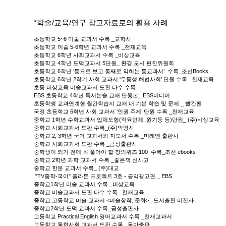
*학술/교육/연구 참고자료로의 활용 사례
초등학교 5~6 미술 교과서 수록 _교학사
초등학교 미술 5-6학년 교과서 수록 _천재교육
초등학교 6학년 사회교과서 수록 _비상교육
초등학교 4학년 도덕교과서 5단원_ 환경 도서 편찬위원회
초등학교 6학년 ‘통으로 보고 통째로 익히는 통교과서’ 수록_조선Books
초등학교 6학년 2학기 사회 교과서 '우등생 해법사회’ 단원 수록 _천재교육
초등 비상교육 미술교과서 도판 다수 수록
EBS 초등학교 4학년 독서논술 교재 단행본_ EBS미디어
초등학생 교과연계형 월간학습지 교재 내 기본 학습 및 문제 _ 빨간펜
국정 초등학교 6학년 사회 교과서 ‘인권 주제’ 단원 수록 _천재교육
중학교 1학년 수학교과서 입체도형(직육면체, 원기둥 등)단원_ (주)비상교육
중학교 사회교과서 도판 수록_(주)박영사
중학교 2, 3학년 국어 교과서와 지도서 수록 _미래엔 출판사
중학교 사회교과서 도판 수록 _금성출판사
중학생이 되기 전에 꼭 풀어야 할 창의퀴즈 100 수록_조선 ebooks
중학교 2학년 과학 교과서 수록 _좋은책 신사고
중학교 한문 교과서 수록_ (주)대교
”TV중학-국어" 플라톤 프로젝트 3호 - 공익광고편 _ EBS
중학교1학년 미술 교과서 수록 _비상교육
중학교 미술교과서 도판 다수 수록_ 천재교육
중학교,고등학교 미술 교과서 <미술창작, 문화> _도서출판 미진사
중학교2학년 도덕 교과서 수록_금성출판사
고등학교 Practical English 영어교과서 수록 _천재교과서
고등학교 통합사회 교과서 도판 수록 _동아출판