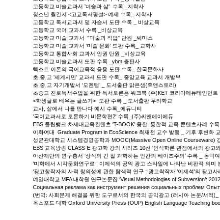
고등학교 미술교과서 ’미술과 삶’ 수록 _지학사
청소년 월간지 <고교독서평설> 예제 수록_ 지학사
고등학교 독서교과서 및 자습서 도판 수록 _ 비상교육
고등학교 국어 교과서 수록 _비상교육
고등학교 미술 교과서 "미술과 직업" 단원 _씨마스
고등학교 미술 교과서 ‘미술 문화’ 도판 수록_ 교학사
고등학교 통합사회 교과서 인권 단원 _비상교육
고등학교 미술교과서 도판 수록 _ybm 출판사
텍스트 이론의 국어교육적 응용 도판 수록_ 한국문화사
초,중,고 '세계시민' 교과서 도판 수록_ 중앙교육 교과서 개발부
초,중,고 자기개발서 ‘모멘텀’ _ 도서출판 맑은샘(휴앤스토리)
초중고 진로독서수업을 위한 독서토론용 워크북 (주)KET 코리아에듀테인먼트
<학생글로 배우는 글쓰기> 도판 수록 _ 도서출판 우리학교
교사, 삶에서 나를 만나다 예시 수록_에듀니티
'국어교과서로 토론하기 비문학편2' 수록_(주)씨앤에이에듀
EBS 클립뱅크 차세대교육컨텐츠 'T-BOOK' 융합, 통합적 교육 콘텐츠사례 수록 
이화여대 Graduate Program in EcoScience 최재천 교수 발행 _ 기후 후
성균관대학교 시스템경영공학과 MOOC(Massive Open Online Coursewa
EBS 교육방송 CLASS-E 광고학 강의 시리즈 10선 '인식학론 관점에서의 광고
아산재단의 연구총서 ‘상식의 긴 팔 과학하는 인간의 베이즈주의’ 수록 _ 동덕
‘미학에서 시각문화연구로 : 이제석의 공익 광고 스타일에 나타난 비판적 의미 분석
‘광고창작자의 사적 창의성에 관한 탐색적 연구 : 광고착작자 '이제석'의 광고사
예일대학교 MFA 대학원 연구논문집 ‘Visual Methodologies of Subversion’: 2012 
Социальная реклама как инструмент решения социальных проблем Опыт Ре
(번역: 사회문제 해결을 위한 도구로서의 한국의 공익광고 (러시아 논문/서적)_ N. Glad
옥스포드 대학 Oxford University Press (OUP) English Language Teaching b