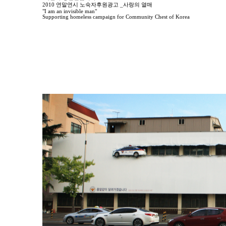
2010 연말연시 노숙자후원광고 _사랑의 열매
"I am an invisible man"
Supporting homeless campaign for Community Chest of Korea