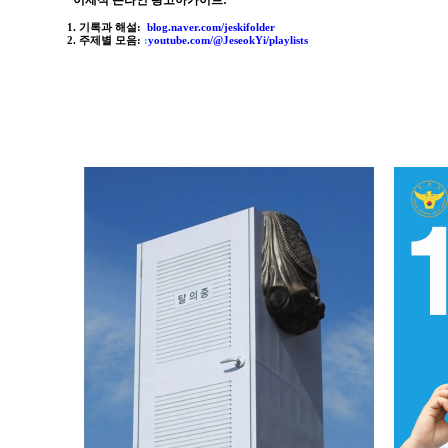
*이제석 온라인 광고아카이브
:
1. 기록과 해설:
blog.naver.com/jeskifolder
2. 주제별 모음
:
:
youtube.com/@JeseokYi/playlists