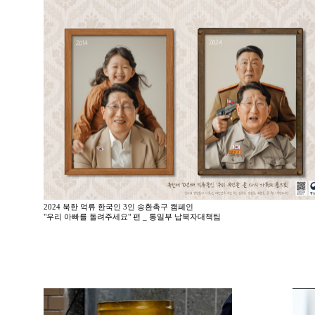
2024 북한 억류 한국인 3인 송환촉구 캠페인
"우리 아빠를 돌려주세요" 편 _ 통일부 납북자대책팀