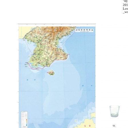
"세
20
Lov
_wo