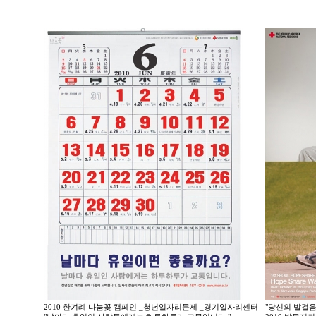
2010 한겨례 나눔꽃 캠페인 _청년일자리문제 _경기일자리센터
"당신의 발걸음