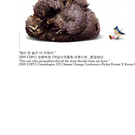
"많이 싼 놈이 더 치워라."
2009 COP15 코펜하겐 UN당사국총회 피켓시위 _환경재단
"The one who pooped/produced the most should clean up more."
2009 COP15 Copenhagen UN Climate Change Conference Picket Protest X Korea 