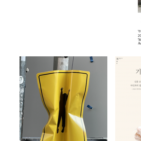
'
2
'M
A