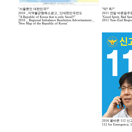
"서울뿐인 대한민국?"
"약? 독?"
2010 _지역불균형해소광고_'신대한민국전도
2011 연말 바른음
'"A Republic of Korea that is only Seoul?"
"Good Spirit, Bad Spir
2010 _ Regional Imbalance Resolution Advertisement _
2011 Year-End Respo
'New Map of the Republic of Korea'
2016 올바른 112 
112 for Emergency, 