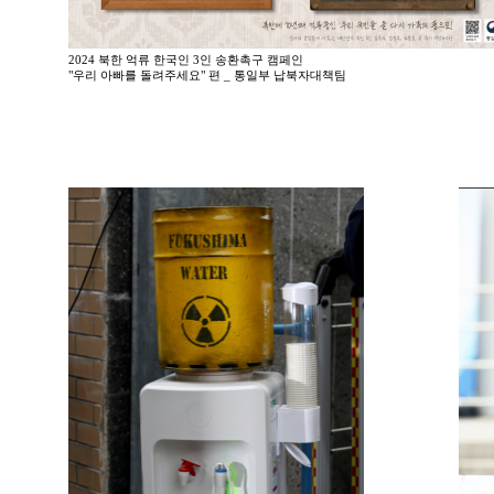
2024 북한 억류 한국인 3인 송환촉구 캠페인
"우리 아빠를 돌려주세요" 편 _ 통일부 납북자대책팀