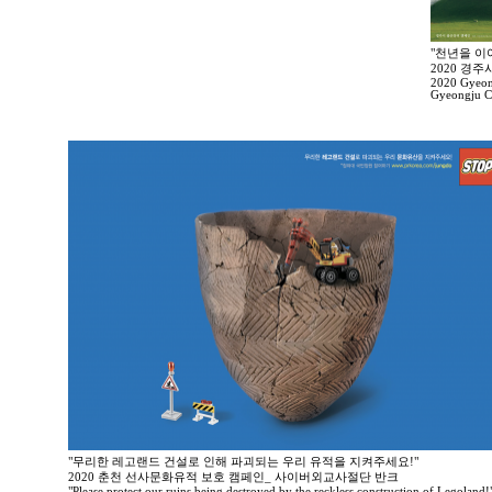
"천년을 이
2020 경
2020 Gyeong
Gyeongju Ci
"무리한 레고랜드 건설로 인해 파괴되는 우리 유적을 지켜주세요!"
2020 춘천 선사문화유적 보호 캠페인_ 사이버외교사절단 반크
"Please protect our ruins being destroyed by the reckless construction of Legoland!