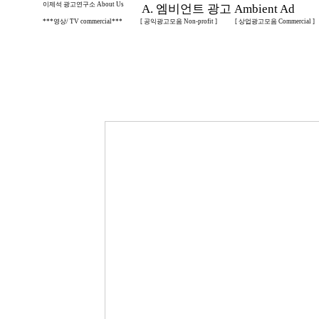
이제석 광고연구소 About Us
A. 엠비언트 광고 Ambient Ad
***영상/ TV commercial***
[ 공익광고모음 Non-profit ]
[ 상업광고모음 Commercial ]