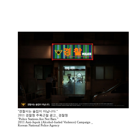
"경찰서는 술집이 아닙니다."
2011 경찰청 주폭근절 광고_ 경찰청
"Police Stations Are Not Bars."
2011 Anti-Jupok (Alcohol-fueled Violence) Campaign _
Korean National Police Agency