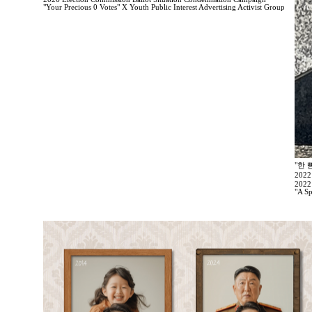
"Your Precious 0 Votes" X Youth Public Interest Advertising Activist Group
"한 
202
2022
"A Sp