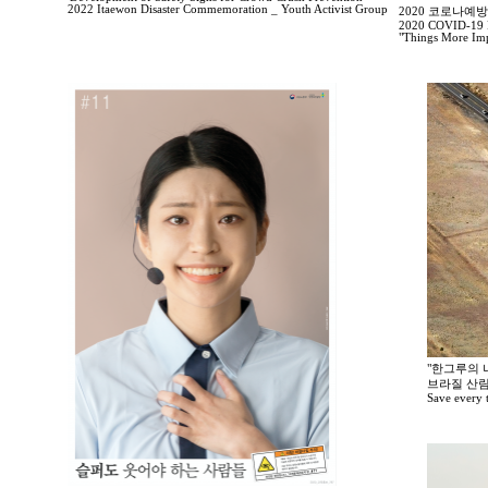
2022 Itaewon Disaster Commemoration _ Youth Activist Group
2020 코로나예
2020 COVID-19 P
"Things More Imp
"한그루의 나
브라질 산림
Save every tr