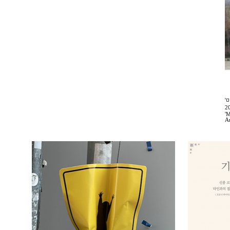
'
2
'M
A