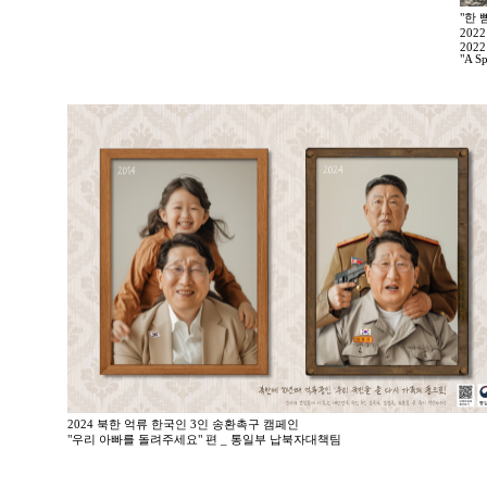
"한 
202
2022
"A Sp
2024 북한 억류 한국인 3인 송환촉구 캠페인
"우리 아빠를 돌려주세요" 편 _ 통일부 납북자대책팀