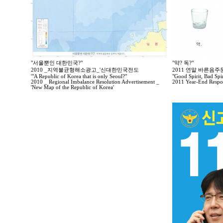
"서울뿐인 대한민국?"
"약? 독?"
2010 _지역불균형해소광고_'신대한민국전도
2011 연말 바른음
'"A Republic of Korea that is only Seoul?"
"Good Spirit, Bad Spir
2010 _ Regional Imbalance Resolution Advertisement _
2011 Year-End Respo
'New Map of the Republic of Korea'