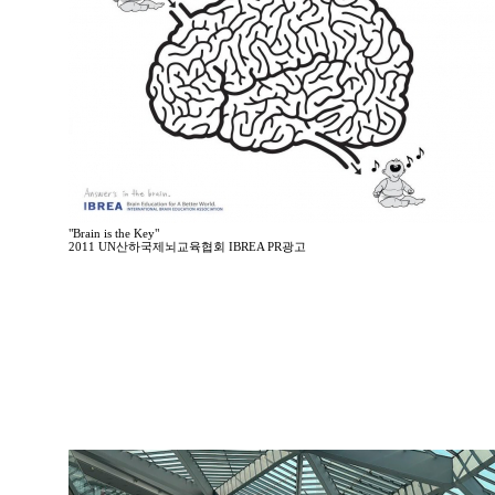
"Brain is the Key"
2011 UN산하국제뇌교육협회 IBREA PR광고