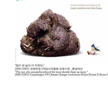
"많이 싼 놈이 더 치워라."
2009 COP15 코펜하겐 UN당사국총회 피켓시위 _환경재단
"The one who pooped/produced the most should clean up more."
2009 COP15 Copenhagen UN Climate Change Conference Picket Protest X Korea 