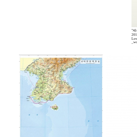
"세
20
Lov
_wo