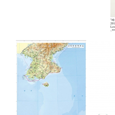
"세
20
Lov
_wo