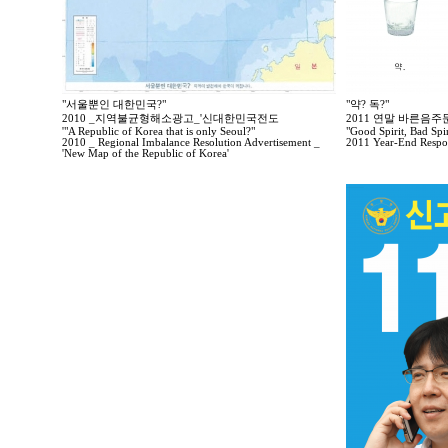
"서울뿐인 대한민국?"
"약? 독?"
2010 _지역불균형해소광고_'신대한민국전도
2011 연말 바른음
'"A Republic of Korea that is only Seoul?"
"Good Spirit, Bad Spir
2010 _ Regional Imbalance Resolution Advertisement _
2011 Year-End Respo
'New Map of the Republic of Korea'