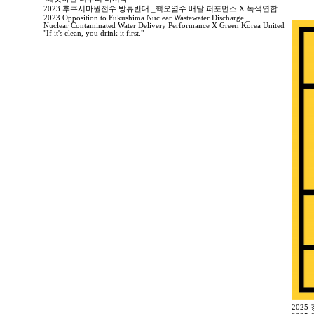
2023 후쿠시마원전수 방류반대 _핵오염수 배달 퍼포먼스 X 녹색연합
2023 Opposition to Fukushima Nuclear Wastewater Discharge _
Nuclear Contaminated Water Delivery Performance X Green Korea United
"If it's clean, you drink it first."
2025