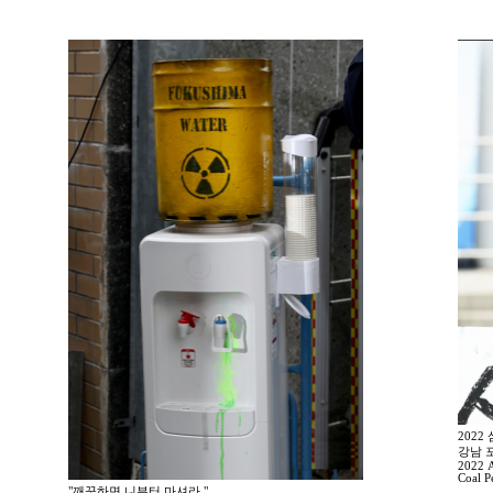
202
강남 
2022 A
Coal P
"깨끗하면 니부터 마셔라."