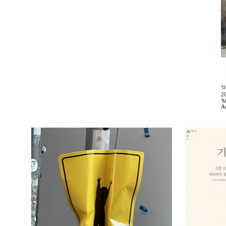
'
2
'M
A