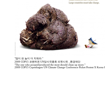
"많이 싼 놈이 더 치워라."
2009 COP15 코펜하겐 UN당사국총회 피켓시위 _환경재단
"The one who pooped/produced the most should clean up more."
2009 COP15 Copenhagen UN Climate Change Conference Picket Protest X Korea 