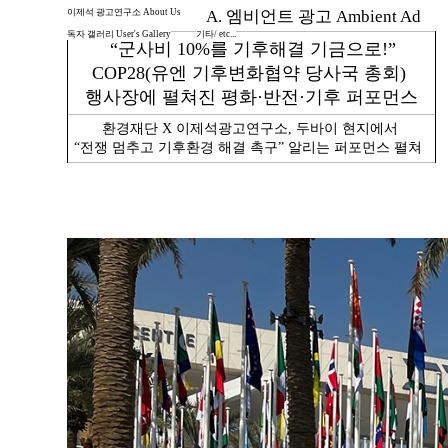
이제석 광고연구소 About Us
A. 엠비언트 광고 Ambient Ad
독자 갤러리 User's Gallery
기타/ etc...
“군사비 10%를 기후해결 기금으로!”
COP28(유엔 기후변화협약 당사국 총회)
행사장에 펼쳐진 평화·반전·기후 퍼포먼스
환경재단 X 이제석광고연구소, 두바이 현지에서
“전쟁 멈추고 기후환경 해결 촉구” 알리는 퍼포먼스 펼쳐