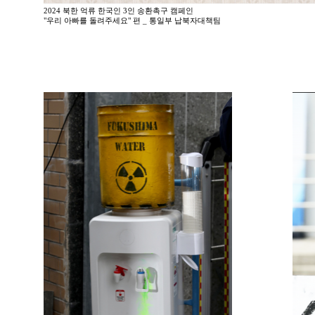
2024 북한 억류 한국인 3인 송환촉구 캠페인
"우리 아빠를 돌려주세요" 편 _ 통일부 납북자대책팀