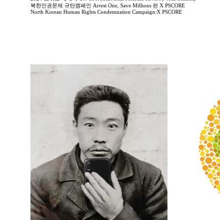
북한인권문제 규탄캠페인 Arrest One, Save Millions 편 X PSCORE
North Korean Human Rights Condemnation Campaign:X PSCORE