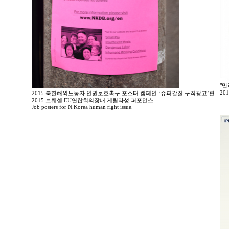
"만
20
2015 북한해외노동자 인권보호촉구 포스터 캠페인 ‘슈퍼갑질 구직광고’편
2015 브뤠셀 EU연합회의장내 게릴라성 퍼포먼스
Job posters for N.Korea human right issue.