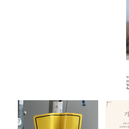
'
2
'M
A