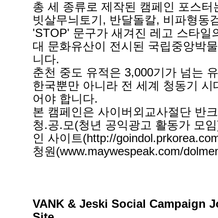
총 세 종류로 제작된 캠페인 포스터
빗살무늬토기, 반달돌칼, 비파형동
'STOP' 문구가 새겨진 레고 스타
대 문화유산이 전시된 국립중앙박물
니다.
춘천 중도 유적은 3,000기가 넘는
한국뿐만 아니라 전 세계 청동기 시
어야 합니다.
본 캠페인은 사이버외교사절단 반크(
청.공.모(청년 공익광고 활동가 모
인 사이트(
http://goindol.prkorea.
청원(
www.maywespeak.com/dolm
VANK & Jeski Social Campaign Jo
Site