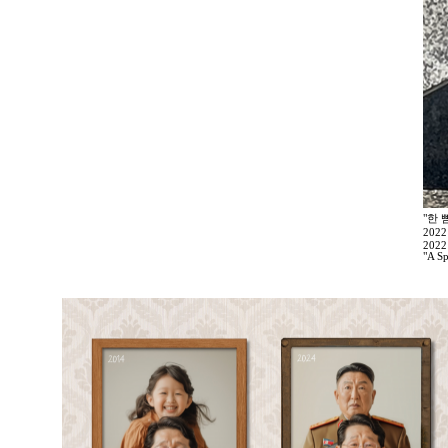
"한 
202
2022
"A Sp