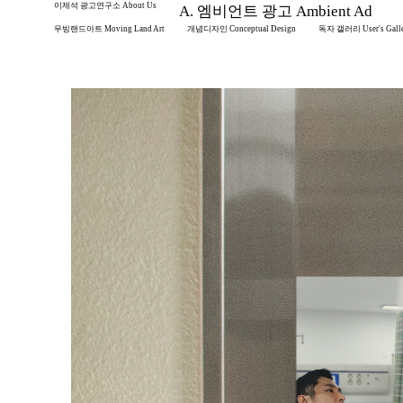
이제석 광고연구소 About Us
A. 엠비언트 광고 Ambient Ad
무빙랜드아트 Moving Land Art
개념디자인 Conceptual Design
독자 갤러리 User's Gall