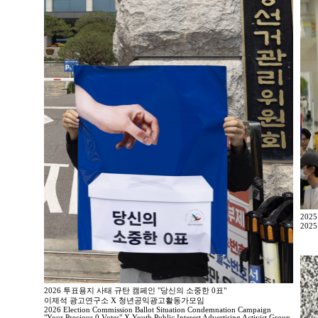
202
2025
2026 투표용지 사태 규탄 캠페인 "당신의 소중한 0표"
이제석 광고연구소 X 청년공익광고활동가모임
2026 Election Commission Ballot Situation Condemnation Campaign
"Your Precious 0 Votes" X Youth Public Interest Advertising Activist Group