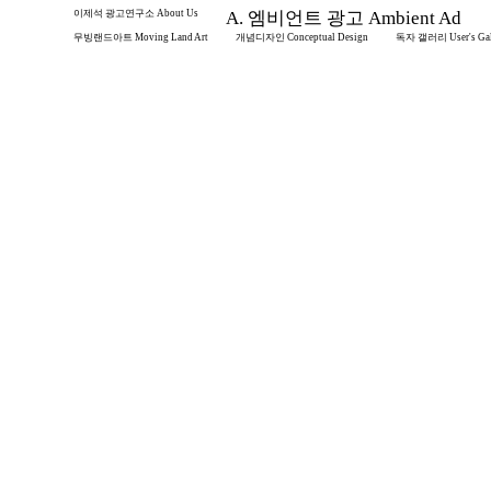
이제석 광고연구소 About Us
A. 엠비언트 광고 Ambient Ad
무빙랜드아트 Moving Land Art
개념디자인 Conceptual Design
독자 갤러리 User's Gal