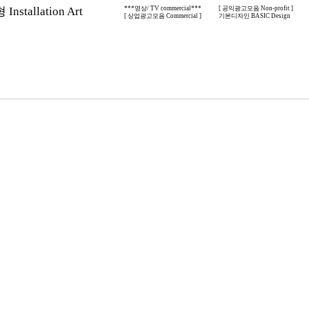
nstallation Art
***영상/ TV commercial***
[ 공익광고모음 Non-profit ]
[ 상업광고모음 Commercial ]
기본디자인 BASIC Design