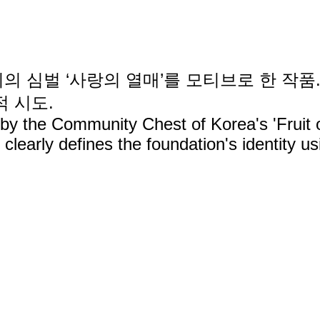
 심벌 ‘사랑의 열매’를 모티브로 한 작품.
 시도.
 by the Community Chest of Korea's 'Fruit o
clearly defines the foundation's identity usi