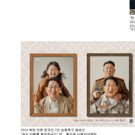
"한
20
202
"A 
2024 북한 억류 한국인 3인 송환촉구 캠페인
"우리 아빠를 돌려주세요" 편 _ 통일부 납북자대책팀