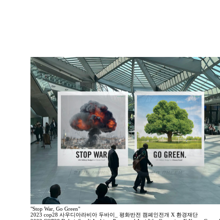
"Stop War, Go Green"
2023 cop28 사우디아라비아 두바이_ 평화반전 캠페인전개 X 환경재단