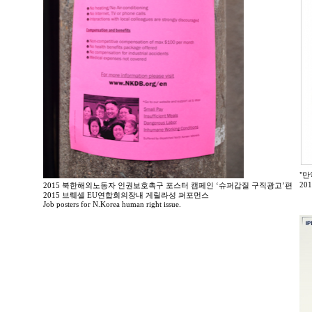
"만
20
2015 북한해외노동자 인권보호촉구 포스터 캠페인 ‘슈퍼갑질 구직광고’편
2015 브뤠셀 EU연합회의장내 게릴라성 퍼포먼스
Job posters for N.Korea human right issue.