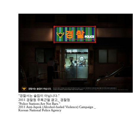
"경찰서는 술집이 아닙니다."
2011 경찰청 주폭근절 광고_ 경찰청
"Police Stations Are Not Bars."
2011 Anti-Jupok (Alcohol-fueled Violence) Campaign _
Korean National Police Agency