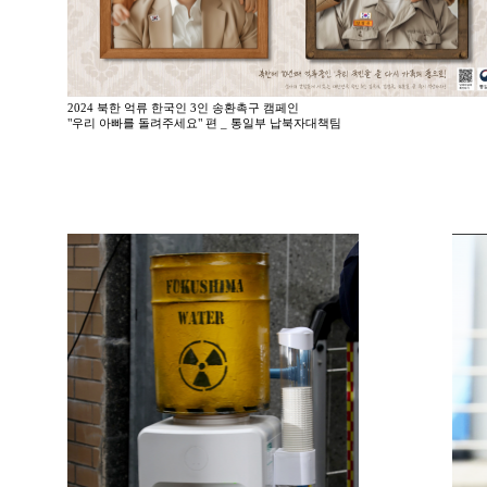
2024 북한 억류 한국인 3인 송환촉구 캠페인
"우리 아빠를 돌려주세요" 편 _ 통일부 납북자대책팀