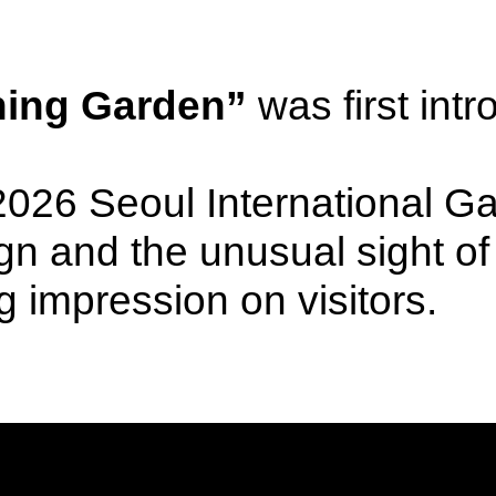
hing Garden”
was first int
2026 Seoul International 
ign and the unusual sight o
g impression on visitors.