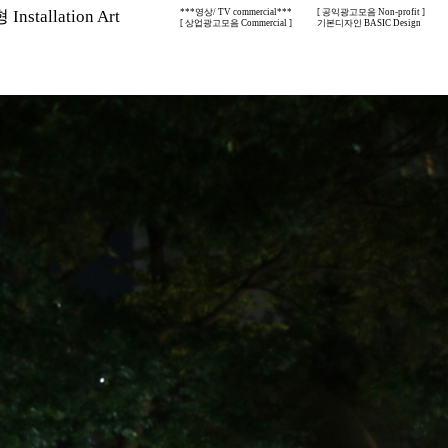
nstallation Art
***영상/ TV commercial***
[ 공익광고모음 Non-profit ]
[ 상업광고모음 Commercial ]
기본디자인 BASIC Design