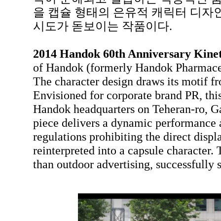
을 캡슐 형태의 은유적 캐릭터 디자
시도가 돋보이는 작품이다.
2014 Handok 60th Anniversary Kineti
of Handok (formerly Handok Pharmaceut
The character design draws its motif fr
Envisioned for corporate brand PR, this
Handok headquarters on Teheran-ro, Ga
piece delivers a dynamic performance as
regulations prohibiting the direct disp
reinterpreted into a capsule character. 
than outdoor advertising, successfully 