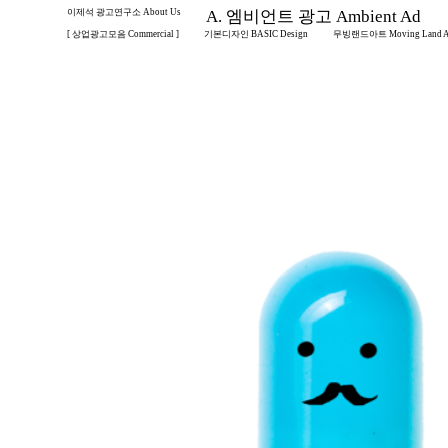
이제석 광고연구소 About Us
A. 엠비언트 광고 Ambient Ad
[ 상업광고모음 Commercial ]
기본디자인 BASIC Design
무빙랜드아트 Moving Land A