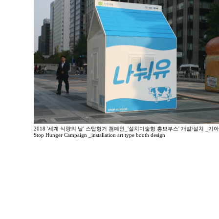
2018 '세계 식량의 날' 스탑헝거 캠페인_'설치미술형 홍보부스' 개발/설치 _기
Stop Hunger Campaign _installation art type booth design