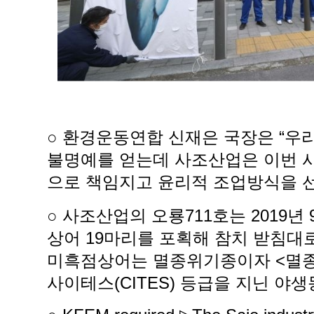
○ 환경운동연합 신재은 국장은 “
불명예를 얻는데 사조산업은 이번 사
으로 책임지고 윤리적 조업방식을 
○ 사조산업의 오룡711호는 2019
상어 19마리를 포획해 참치 받침대
미흑점상어는 멸종위기종이자 <멸종위
사이테스(CITES) 등급을 지닌 야