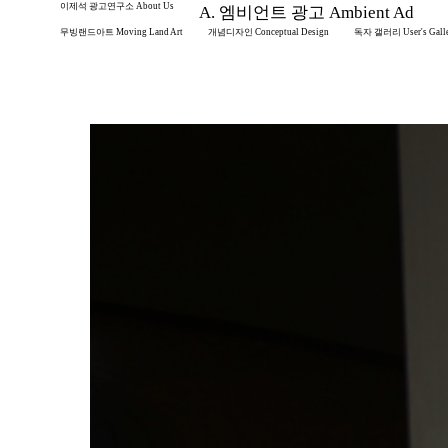
이제석 광고연구소 About Us
A. 엠비언트 광고 Ambient Ad
무빙랜드아트 Moving Land Art
개념디자인 Conceptual Design
독자 갤러리 User's Gall