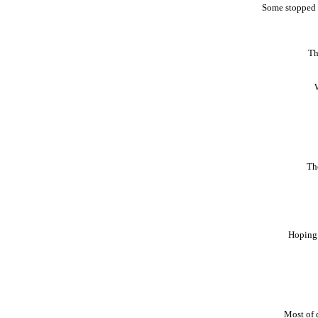
Some stopped t
Th
The
Hoping 
Most of d