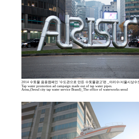
2014 수돗물 음용캠페인 '수도관으로 만든 수돗물광고'편 _아리수/서울시상
Tap water promotion ad campaign made out of tap water pipes.
Arisu,(Seoul city tap water service Brand)_The office of waterworks seoul