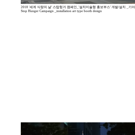
2018 '세계 식량의 날' 스탑헝거 캠페인_'설치미술형 홍보부스' 개발/설치 _기
Stop Hunger Campaign _installation art type booth design