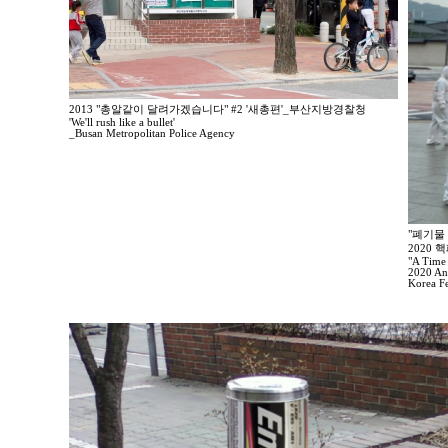
2013 "총알같이 달려가겠습니다" #2 '새총편'_부산지방경찰청
'We'll rush like a bullet'
_Busan Metropolitan Police Agency
"폐기물
2020
"A Time
2020 Ant
Korea F