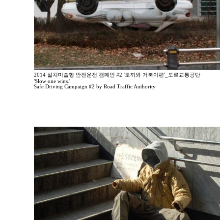
2014 설치미술형 안전운전 캠페인 #2 '토끼와 거북이편'_도로교통공단
'Slow one wins.'
Safe Driving Campaign #2 by Road Traffic Authority