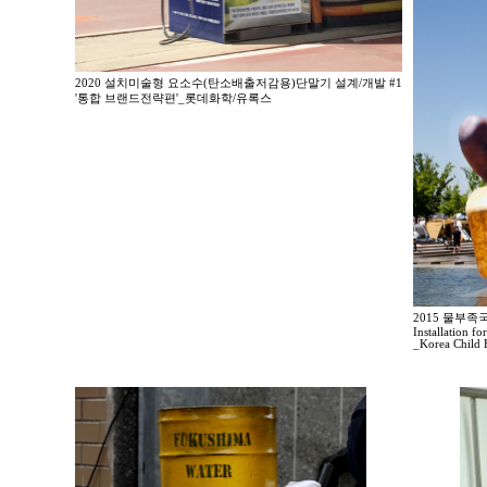
2020 설치미술형 요소수(탄소배출저감용)단말기 설계/개발 #1
'통합 브랜드전략편'_롯데화학/유록스
2015 물부
Installation fo
_Korea Child