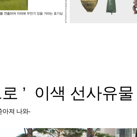
으로 ’ 이색 선사유
쏟아져 나와-