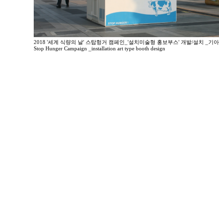
2018 '세계 식량의 날' 스탑헝거 캠페인_'설치미술형 홍보부스' 개발/설치 _기
Stop Hunger Campaign _installation art type booth design