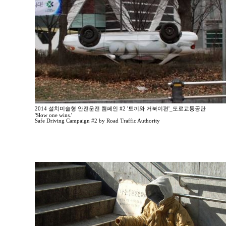
2014 설치미술형 안전운전 캠페인 #2 '토끼와 거북이편'_도로교통공단
'Slow one wins.'
Safe Driving Campaign #2 by Road Traffic Authority