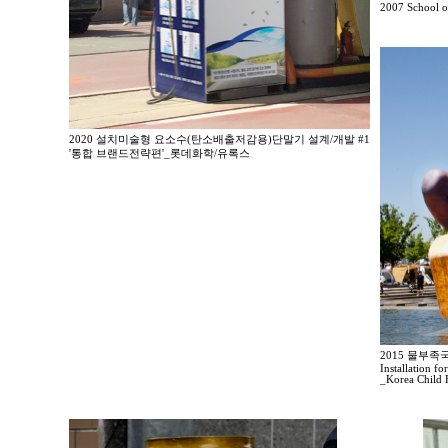
2007 School of
2020 설치미술형 요소수(탄소배출저감용)단말기 설계/개발 #1
'통합 브랜드전략편'_롯데화학/유록스
2015 물부
Installation fo
_Korea Child