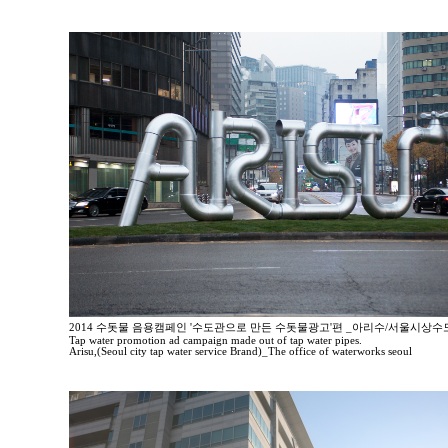
2014 수돗물 음용캠페인 '수도관으로 만든 수돗물광고'편 _아리수/서울시상
Tap water promotion ad campaign made out of tap water pipes.
Arisu,(Seoul city tap water service Brand)_The office of waterworks seoul