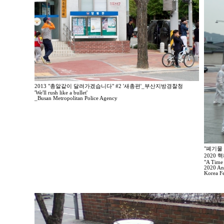
2013 "총알같이 달려가겠습니다" #2 '새총편'_부산지방경찰청
'We'll rush like a bullet'
_Busan Metropolitan Police Agency
"폐기물
2020
"A Time
2020 Ant
Korea F