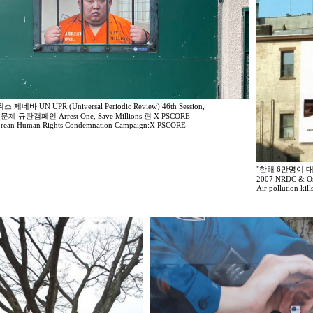
스 제네바 UN UPR (Universal Periodic Review) 46th Session,
 규탄캠페인 Arrest One, Save Millions 편 X PSCORE
orean Human Rights Condemnation Campaign:X PSCORE
"한해 6만명이 
2007 NRDC 
Air pollution kil