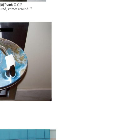
with G.C.P
ound, comes around. "