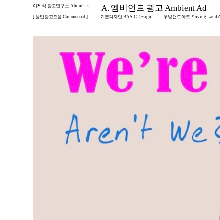
이제석 광고연구소 About Us
A. 엠비언트 광고 Ambient Ad
[ 상업광고모음 Commercial ]
기본디자인 BASIC Design
무빙랜드아트 Moving Land A