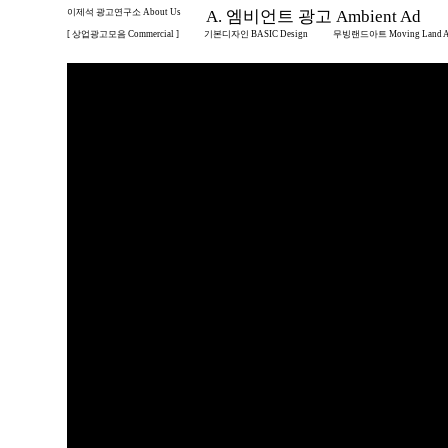
이제석 광고연구소 About Us
A. 엠비언트 광고 Ambient Ad
[ 상업광고모음 Commercial ]
기본디자인 BASIC Design
무빙랜드아트 Moving Land A