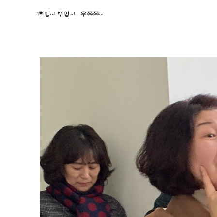
"뿌잉~! 뿌잉~!" 우쭈쭈~