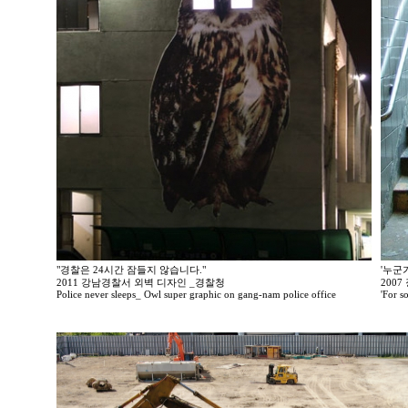
"경찰은 24시간 잠들지 않습니다."
'누군
2011 강남경찰서 외벽 디자인 _경찰청
200
Police never sleeps_ Owl super graphic on gang-nam police office
'For so