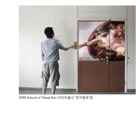
2006 School of Visual Arts 이미지광고 '천지창조'편