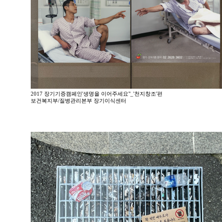
2017 장기기증캠페인'생명을 이어주세요"_'천지창조'편
보건복지부/질병관리본부 장기이식센터