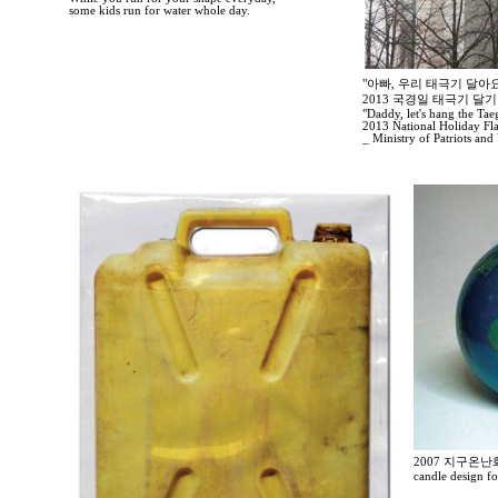
some kids run for water whole day.
"아빠, 우리 태극기 달아요
2013 국경일 태극기 달
"Daddy, let's hang the Tae
2013 National Holiday Fl
_ Ministry of Patriots and 
2007 지구온
candle design f