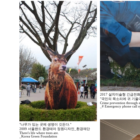
2017 설치미술형 긴급전
"국민의 목소리에 귀 기울
Crime prevention through 
_# Emergency phone call s
"나무가 있는 곳에 생명이 깃든다."
2009 서울랜드 환경테마 정원디자인_환경재단
There's life where trees are.
_Korea Green Foundation