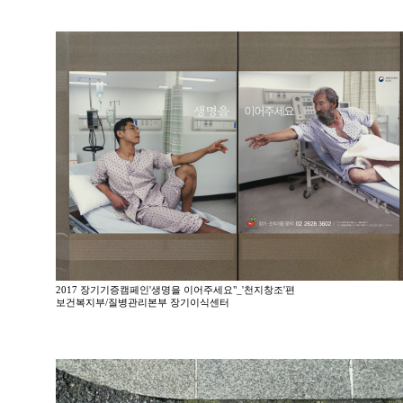
2017 장기기증캠페인'생명을 이어주세요"_'천지창조'편
보건복지부/질병관리본부 장기이식센터