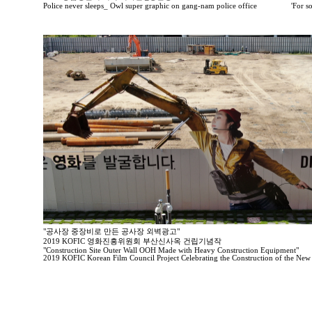
Police never sleeps_ Owl super graphic on gang-nam police office
'For so
"공사장 중장비로 만든 공사장 외벽광고"
2019 KOFIC 영화진흥위원회 부산신사옥 건립기념작
"Construction Site Outer Wall OOH Made with Heavy Construction Equipment"
2019 KOFIC Korean Film Council Project Celebrating the Construction of the New