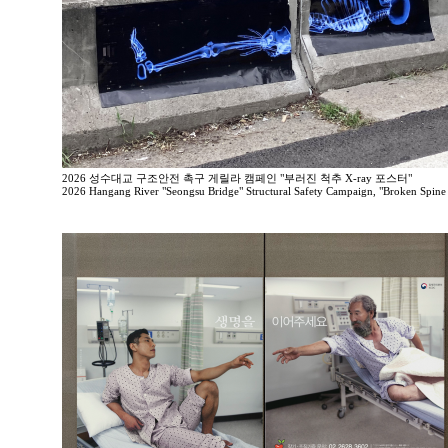
2026 성수대교 구조안전 촉구 게릴라 캠페인 "부러진 척추 X-ray 포스터"
2026 Hangang River "Seongsu Bridge" Structural Safety Campaign, "Broken Spine 