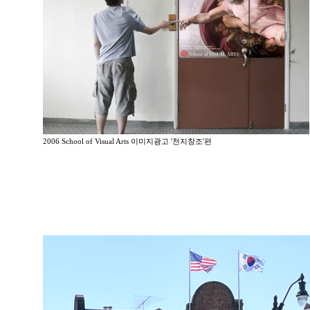
2006 School of Visual Arts 이미지광고 '천지창조'편