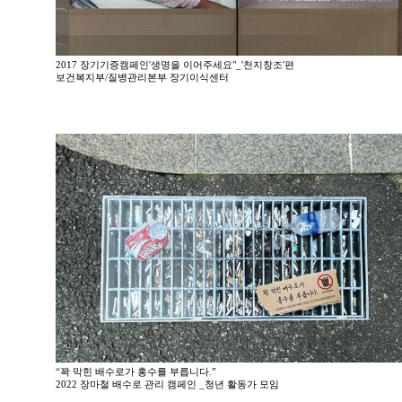
2017 장기기증캠페인'생명을 이어주세요"_'천지창조'편
보건복지부/질병관리본부 장기이식센터
“꽉 막힌 배수로가 홍수를 부릅니다.”
2022 장마철 배수로 관리 캠페인 _청년 활동가 모임