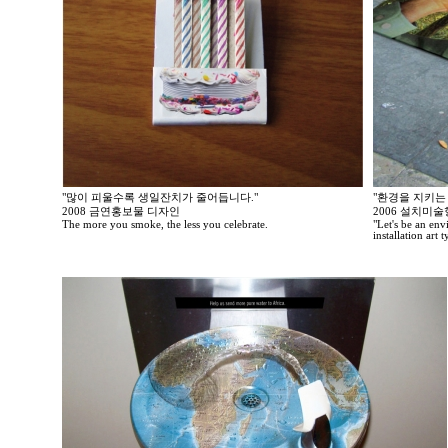
"많이 피울수록 생일잔치가 줄어듭니다."
"환경을 지키는
2008 금연홍보물 디자인
2006 설치미
The more you smoke, the less you celebrate.
"Let's be an en
installation art