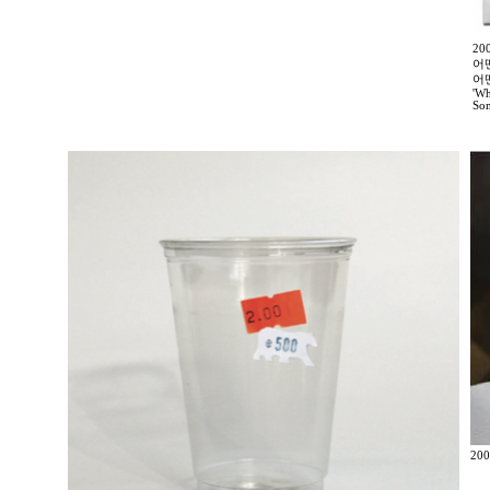
2
어
어
'Wh
Som
200