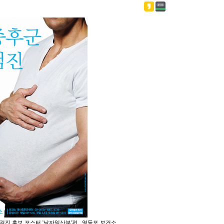
료검진 홍보 포스터 '남자임산부'편 _영등포 보건소