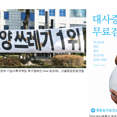
초문제 기업사획적책임 촉구캠페인 (feat.꽁초체) _서울환경운동연합
2016 대사증후군 무