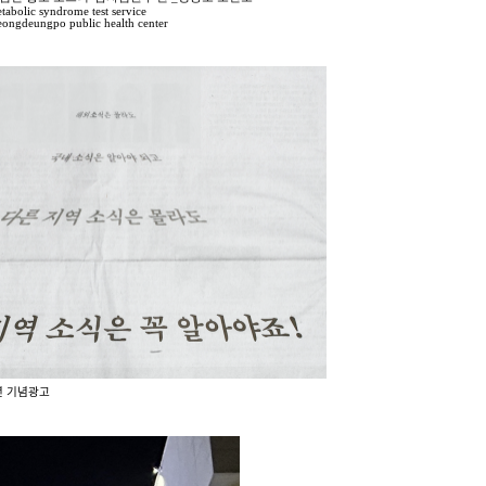
tabolic syndrome test service
eongdeungpo public health center
ᆫ 기념광고