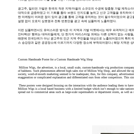
광고주
,
밀리언 가발은 한국의 작은 지역
/
마을의 소규모의 수공예 맞춤형 가발 제작소이
대적으로 급증하였고 이 기회를 틈타 브랜드 인지도를 높히고 신규 고객들을 유치하여 
한 마케팅이 어려운 점이 있어 광고를 통해 고객을 유치하는 것이 필수적이었으며 광고
설명 없이 오로지 상호명과 전화 번호만을 광고 속에 심플하게 노출하였다
.
이런 심플하면서도 유머스러운 방식은 이 지역과 가발 마켓에서는 매우 파격적이고 예외
인터렉션
/
행위는 대머리들에게
,
단 한가지 머리스타일 외에는 다른 선택이 없는 사람들
때문에 전국단위가 아닌 광고주의 인근 지역 주민들을 대상으로 노출되어졌으며 특히 
스 승강장과 같은 공공장소에 이르기까지 다양한 장소에 부착되어졌다
.(
해당 지역은 상
Custom Handmade Poster for a Custom Handmade Wig Shop
Million Wigs, the advertiser, is a local, small scale, custom-handmade wig production company 
of baldness. Such phenomenon affected high sales rise of Million Wig Shop, and allowed the op
society, word-of-mouth marketing seemed to be inadequate; thus, for this company, advertisem
exaggeration or complicated explanation and differentiated ours from other competitors. This si
These posters were designed focusing on the interaction with the audience leading them to have f
Million Wigs is a local based business with a limited budget which isn’t enough to take nationwi
spread out to commercial areas such as large-scale supermarkets or department stores, as well as s