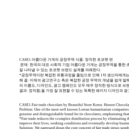
CASE1.아름다운 가게의 공정무역 식품: 정직한 초코렛 편
문제: 한국의 대표 사회적 기업 아름다운 가게는 공정무역을 통한
잘 나타낼 수 있는 초코렛 브랜드 설계를 의례한다.
*공정무역이란 복잡한 유통과정을 줄임으로 인해 1차 생산자에게는 
해 결: 이제석 광고연구소 측은 복잡한 공정 무역의 개념을 쉽게 말해
의 이름도, 디자인도, 광고 캠페인도 모두 매우 정직한 방식으로 브
결과: 정직함;을 가장 잘 표현할 수 있는 독특한 패키지 디자인과 
CASE1.Fair trade chocolate by Beautiful Store Korea: Honest Chocola
Problem: One of the most well known Lorean humanitarian companies, B
genuine and distinguishable brand for its chocolates, emphasiaing that i
*Fair trade reduces the ccomplex distribution process by eliminating th
improve their lives, working conditions and eventually develop busines
Solution: We narrowed down the core concept of fair trade intwo word