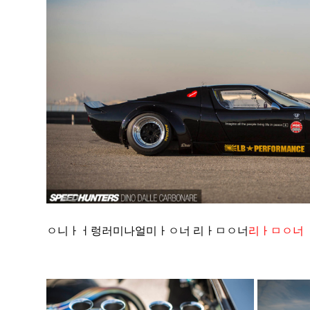
ㅇ니ㅏㅓ렁러미나얼미ㅏㅇ너 리ㅏㅁㅇ너
리ㅏㅁㅇ너 