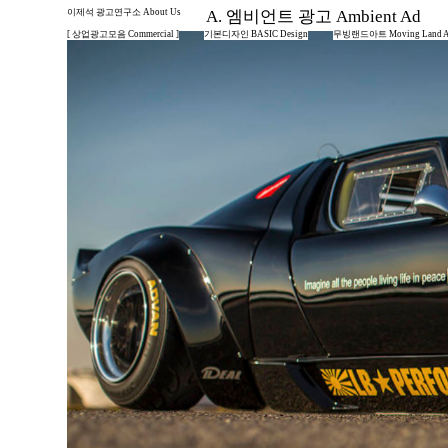
이제석 광고연구소 About Us
A. 엠비언트 광고 Ambient Ad
[ 상업광고모음 Commercial ]
기본디자인 BASIC Design
무빙랜드아트 Moving Land A